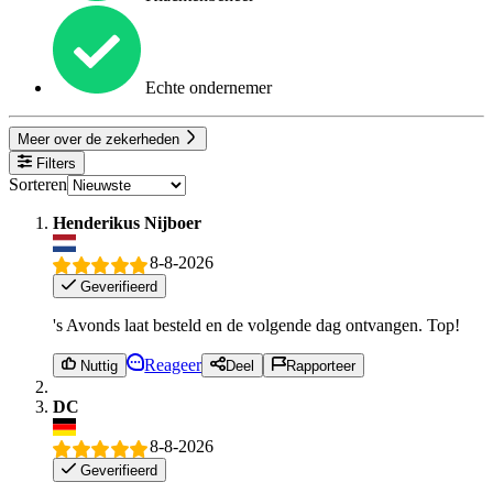
Echte ondernemer
Meer over de zekerheden
Filters
Sorteren
Henderikus Nijboer
8-8-2026
Geverifieerd
's Avonds laat besteld en de volgende dag ontvangen. Top!
Reageer
Nuttig
Deel
Rapporteer
DC
8-8-2026
Geverifieerd