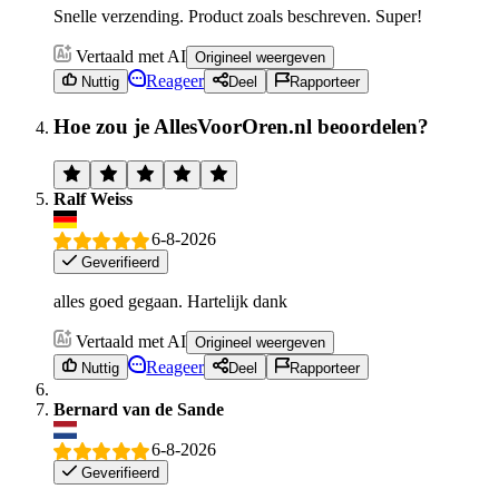
Snelle verzending. Product zoals beschreven. Super!
Vertaald met AI
Origineel weergeven
Reageer
Nuttig
Deel
Rapporteer
Hoe zou je AllesVoorOren.nl beoordelen?
Ralf Weiss
6-8-2026
Geverifieerd
alles goed gegaan. Hartelijk dank
Vertaald met AI
Origineel weergeven
Reageer
Nuttig
Deel
Rapporteer
Bernard van de Sande
6-8-2026
Geverifieerd