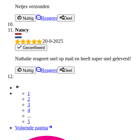
Netjes verzonden
Reageer
Nuttig
Deel
Nancy
20-9-2025
Geverifieerd
Nathalie reageert snel op mail en heeft super snel geleverd!
Reageer
Nuttig
Deel
1
2
3
4
...
5
Volgende pagina