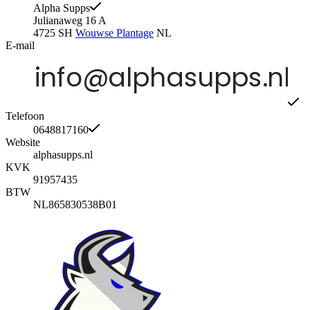
Alpha Supps
Julianaweg 16 A
4725 SH
Wouwse Plantage
NL
E-mail
Telefoon
0648817160
Website
alphasupps.nl
KVK
91957435
BTW
NL865830538B01