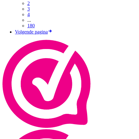
2
3
4
...
180
Volgende pagina