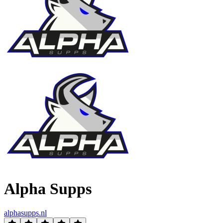
Alpha Supps
alphasupps.nl