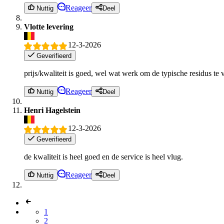
Reageer
Nuttig
Deel
Vlotte levering
12-3-2026
Geverifieerd
prijs/kwaliteit is goed, wel wat werk om de typische residus te 
Reageer
Nuttig
Deel
Henri Hagelstein
12-3-2026
Geverifieerd
de kwaliteit is heel goed en de service is heel vlug.
Reageer
Nuttig
Deel
1
2