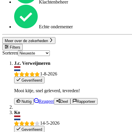
Klachtenbeheer
Echte ondernemer
Meer over de zekerheden
Filters
Sorteren
J.c. Verweijmeren
1-8-2026
Geverifieerd
Mooi kitje, snel geleverd, tevreden!
Reageer
Nuttig
Deel
Rapporteer
Ko
14-5-2026
Geverifieerd