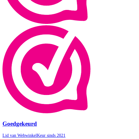
Goedgekeurd
Lid van WebwinkelKeur sinds 2021