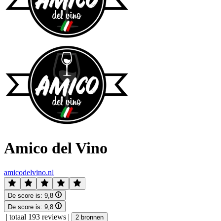
Amico del Vino
amicodelvino.nl
De score is:
9,8
De score is:
9,8
|
totaal 193 reviews
|
2 bronnen