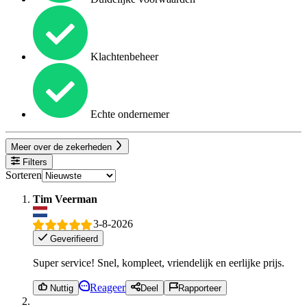
Klachtenbeheer
Echte ondernemer
Meer over de zekerheden
Filters
Sorteren
Tim Veerman
3-8-2026
Geverifieerd
Super service! Snel, kompleet, vriendelijk en eerlijke prijs.
Reageer
Nuttig
Deel
Rapporteer