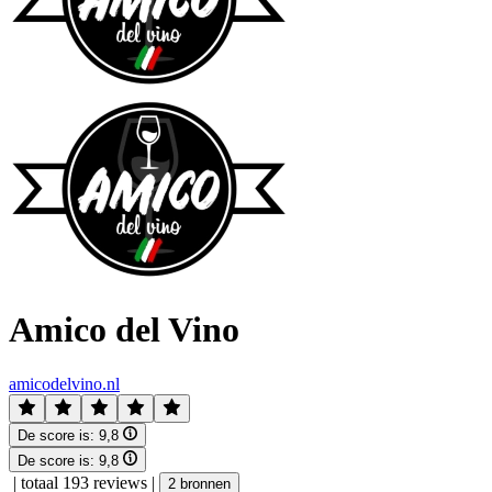
Amico del Vino
amicodelvino.nl
De score is:
9,8
De score is:
9,8
|
totaal 193 reviews
|
2 bronnen