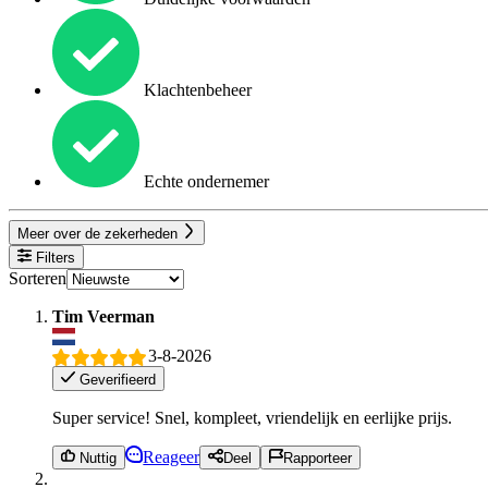
Klachtenbeheer
Echte ondernemer
Meer over de zekerheden
Filters
Sorteren
Tim Veerman
3-8-2026
Geverifieerd
Super service! Snel, kompleet, vriendelijk en eerlijke prijs.
Reageer
Nuttig
Deel
Rapporteer