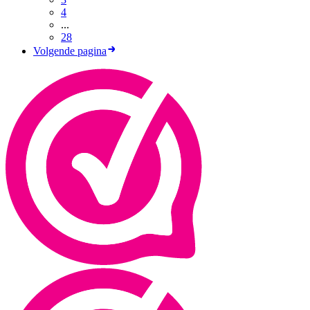
4
...
28
Volgende pagina