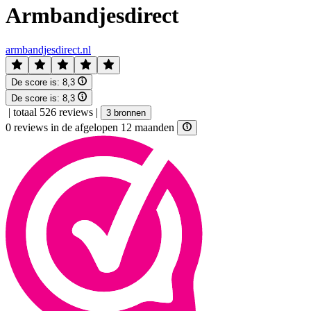
Armbandjesdirect
armbandjesdirect.nl
De score is:
8,3
De score is:
8,3
|
totaal 526 reviews
|
3 bronnen
0 reviews in de afgelopen 12 maanden