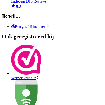
Indoorart
380 Reviews
8,3
Ik wil...
Een geschil indienen
Ook geregistreerd bij
WebwinkelKeur