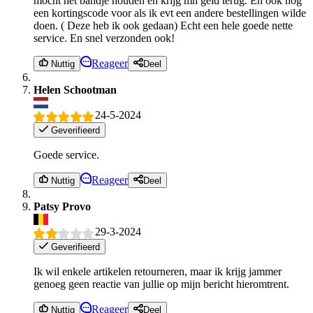
mocht het bandje houden en krijg mn geld terug. En ook nog
een kortingscode voor als ik evt een andere bestellingen wilde
doen. ( Deze heb ik ook gedaan) Echt een hele goede nette
service. En snel verzonden ook!
Reageer
Nuttig
Deel
Helen Schootman
24-5-2024
Geverifieerd
Goede service.
Reageer
Nuttig
Deel
Patsy Provo
29-3-2024
Geverifieerd
Ik wil enkele artikelen retourneren, maar ik krijg jammer
genoeg geen reactie van jullie op mijn bericht hieromtrent.
Reageer
Nuttig
Deel