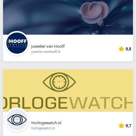
Juwelier van Hooff
9,8
juwelier-vanhooff.nl
Horlogewatch.nl
9,7
horlogewatch.nl