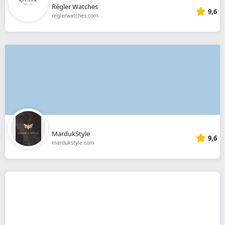
Régler Watches
9,6
reglerwatches.com
MardukStyle
9,6
mardukstyle.com