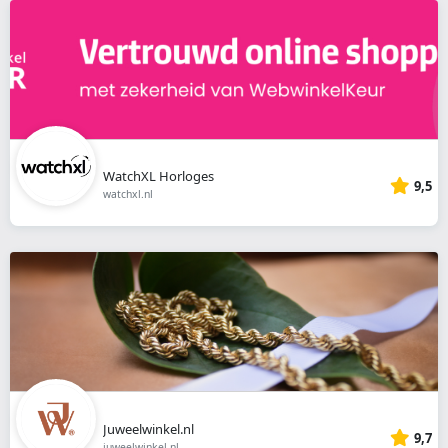
WatchXL Horloges
9,5
watchxl.nl
Juweelwinkel.nl
9,7
juweelwinkel.nl