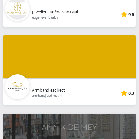
Juwelier Eugène van Baal
9,6
eugenevanbaal.nl
Armbandjesdirect
8,3
armbandjesdirect.nl