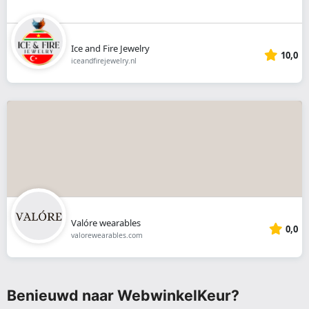
Ice and Fire Jewelry
10,0
iceandfirejewelry.nl
Valóre wearables
0,0
valorewearables.com
Benieuwd naar WebwinkelKeur?