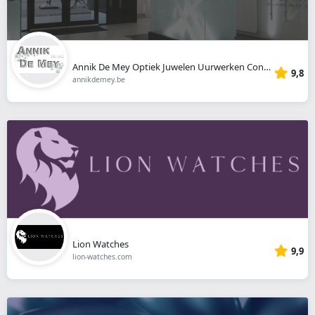
Annik De Mey Optiek Juwelen Uurwerken Contactlenzen
9,8
annikdemey.be
Lion Watches
9,9
lion-watches.com