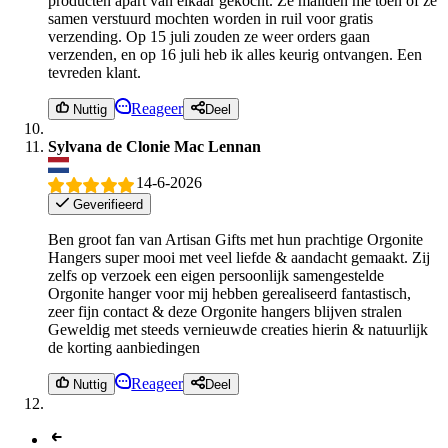
producten apart van elkaar gekocht. Ze mailden me toen of ze
samen verstuurd mochten worden in ruil voor gratis
verzending. Op 15 juli zouden ze weer orders gaan
verzenden, en op 16 juli heb ik alles keurig ontvangen. Een
tevreden klant.
Reageer
Nuttig
Deel
Sylvana de Clonie Mac Lennan
14-6-2026
Geverifieerd
Ben groot fan van Artisan Gifts met hun prachtige Orgonite
Hangers super mooi met veel liefde & aandacht gemaakt. Zij
zelfs op verzoek een eigen persoonlijk samengestelde
Orgonite hanger voor mij hebben gerealiseerd fantastisch,
zeer fijn contact & deze Orgonite hangers blijven stralen
Geweldig met steeds vernieuwde creaties hierin & natuurlijk
de korting aanbiedingen
Reageer
Nuttig
Deel