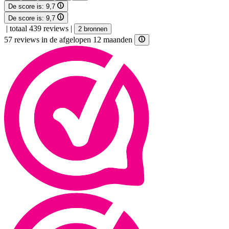
De score is:
9,7
De score is:
9,7
|
totaal 439 reviews
|
2 bronnen
57 reviews in de afgelopen 12 maanden