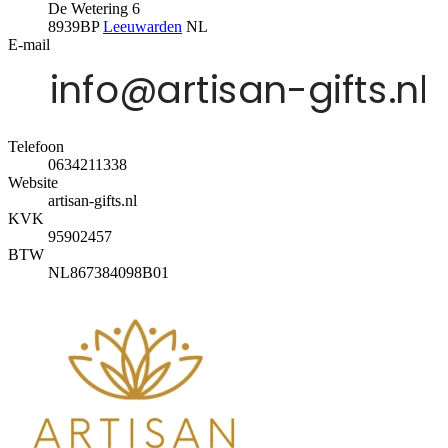
De Wetering 6
8939BP
Leeuwarden
NL
E-mail
Telefoon
0634211338
Website
artisan-gifts.nl
KVK
95902457
BTW
NL867384098B01