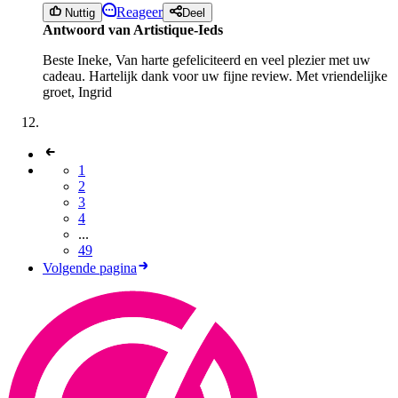
Reageer
Nuttig
Deel
Antwoord van Artistique-Ieds
Beste Ineke, Van harte gefeliciteerd en veel plezier met uw
cadeau. Hartelijk dank voor uw fijne review. Met vriendelijke
groet, Ingrid
1
2
3
4
...
49
Volgende pagina