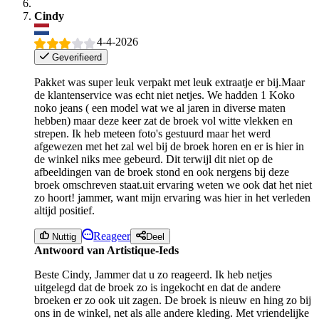
Cindy
4-4-2026
Geverifieerd
Pakket was super leuk verpakt met leuk extraatje er bij.Maar
de klantenservice was echt niet netjes. We hadden 1 Koko
noko jeans ( een model wat we al jaren in diverse maten
hebben) maar deze keer zat de broek vol witte vlekken en
strepen. Ik heb meteen foto's gestuurd maar het werd
afgewezen met het zal wel bij de broek horen en er is hier in
de winkel niks mee gebeurd. Dit terwijl dit niet op de
afbeeldingen van de broek stond en ook nergens bij deze
broek omschreven staat.uit ervaring weten we ook dat het niet
zo hoort! jammer, want mijn ervaring was hier in het verleden
altijd positief.
Reageer
Nuttig
Deel
Antwoord van Artistique-Ieds
Beste Cindy, Jammer dat u zo reageerd. Ik heb netjes
uitgelegd dat de broek zo is ingekocht en dat de andere
broeken er zo ook uit zagen. De broek is nieuw en hing zo bij
ons in de winkel, net als alle andere kleding. Met vriendelijke