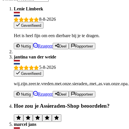
Lenie Limbeek
8-8-2026
Geverifieerd
Het is heel fijn om een dierbare bij je te dragen.
Reageer
Nuttig
Deel
Rapporteer
jantina van der weide
5-8-2026
Geverifieerd
wij.zijn.zeer.te.vreden.met.onze.sieraden,.met.,as.van.onze.opa
Reageer
Nuttig
Deel
Rapporteer
Hoe zou je Assieraden-Shop beoordelen?
marcel jans