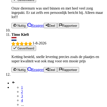
Onze dierenurn was snel binnen en met heel veel zorg
ingepakt. Er zat zelfs een persoonlijk bericht bij. Alleen maar
lof!!
Reageer
Nuttig
Deel
Rapporteer
Timo Kieft
1-8-2026
Geverifieerd
Ketting besteld, snelle levering precies zoals de plaatjes en
super kwaliteit wat ook mag voor een mooie prijs
Reageer
Nuttig
Deel
Rapporteer
1
2
3
4
...