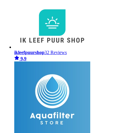
ikleefpuurshop
32 Reviews
9,9