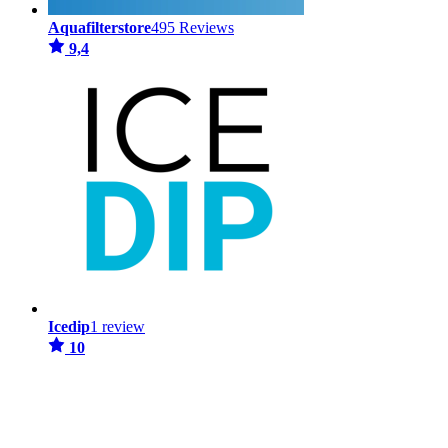
Aquafilterstore
495 Reviews
9,4
Icedip
1 review
10