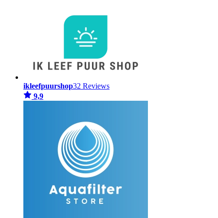
ikleefpuurshop
32 Reviews
9,9