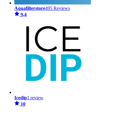
Aquafilterstore
495 Reviews
9,4
Icedip
1 review
10