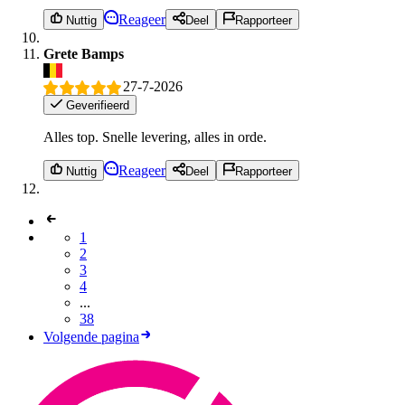
Reageer
Nuttig
Deel
Rapporteer
Grete Bamps
27-7-2026
Geverifieerd
Alles top. Snelle levering, alles in orde.
Reageer
Nuttig
Deel
Rapporteer
1
2
3
4
...
38
Volgende pagina