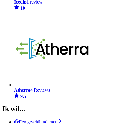
Icedip
1 review
10
Atherra
4 Reviews
9,5
Ik wil...
Een geschil indienen