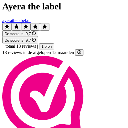
Ayera the label
ayerathelabel.nl
De score is:
9,7
De score is:
9,7
|
totaal 13 reviews
|
1 bron
13 reviews in de afgelopen 12 maanden