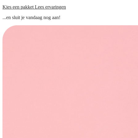
Kies een pakket
Lees ervaringen
...en sluit je vandaag nog aan!