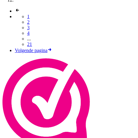
1
2
3
4
...
21
Volgende pagina