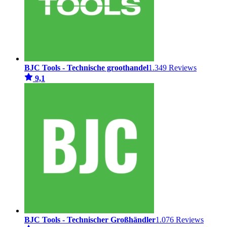
BJC Tools - Technische groothandel
1.349 Reviews
9,1
BJC Tools - Technischer Großhändler
1.076 Reviews