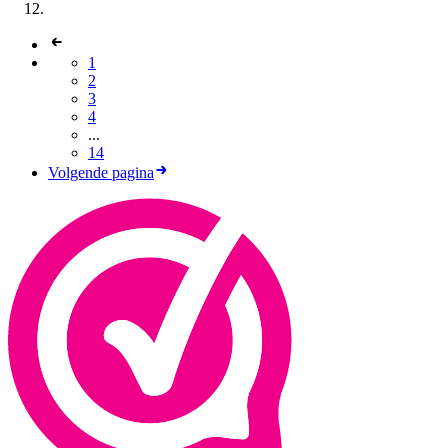
1
2
3
4
...
14
Volgende pagina