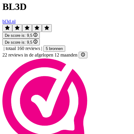
BL3D
bl3d.nl
De score is:
9,5
De score is:
9,5
|
totaal 160 reviews
|
5 bronnen
22 reviews in de afgelopen 12 maanden