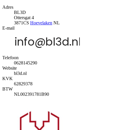
Adres
BL3D
Ottersgat 4
3871CS
Hoevelaken
NL
E-mail
Telefoon
0628145290
Website
bl3d.nl
KVK
62829378
BTW
NL002391781B90