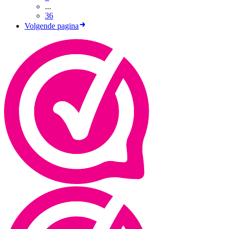
...
36
Volgende pagina