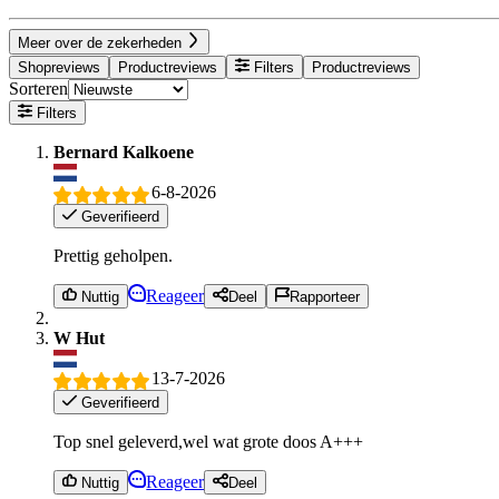
Meer over de zekerheden
Shopreviews
Productreviews
Filters
Productreviews
Sorteren
Filters
Bernard Kalkoene
6-8-2026
Geverifieerd
Prettig geholpen.
Reageer
Nuttig
Deel
Rapporteer
W Hut
13-7-2026
Geverifieerd
Top snel geleverd,wel wat grote doos A+++
Reageer
Nuttig
Deel