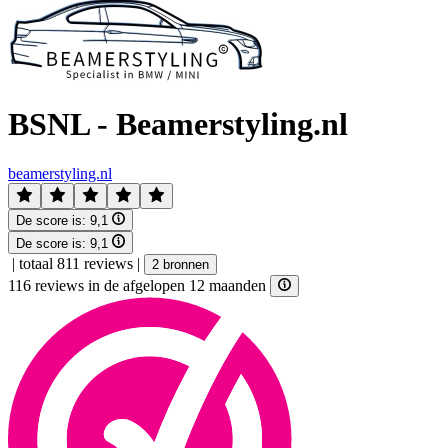
BSNL - Beamerstyling.nl
beamerstyling.nl
De score is:
9,1
De score is:
9,1
|
totaal 811 reviews
|
2 bronnen
116 reviews in de afgelopen 12 maanden