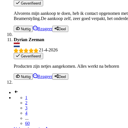
Geverifieerd
Alvorens mijn aankoop te doen, heb ik contact opgenomen met Be
Beamerstyling.De aankoop zelf, zeer goed verpakt, het onderde
Reageer
Nuttig
Deel
Dyrian Zeeman
21-4-2026
Geverifieerd
Producten zijn netjes aangekomen. Alles werkt na behoren
Reageer
Nuttig
Deel
1
2
3
4
...
60