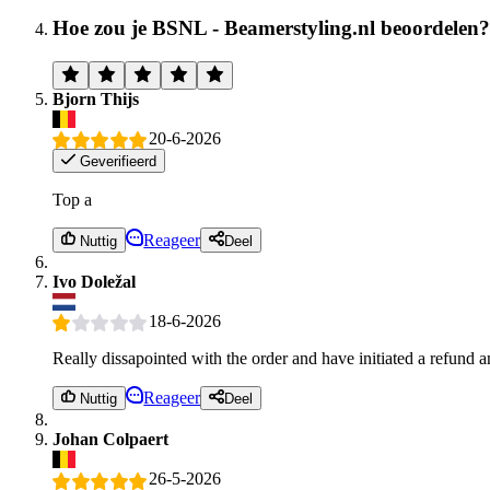
Hoe zou je BSNL - Beamerstyling.nl beoordelen?
Bjorn Thijs
20-6-2026
Geverifieerd
Top a
Reageer
Nuttig
Deel
Ivo Doležal
18-6-2026
Really dissapointed with the order and have initiated a refund
Reageer
Nuttig
Deel
Johan Colpaert
26-5-2026