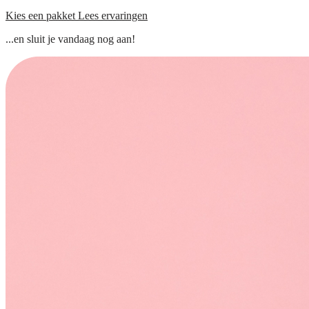
Kies een pakket
Lees ervaringen
...en sluit je vandaag nog aan!