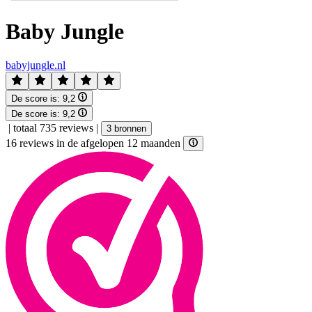
Baby Jungle
babyjungle.nl
De score is:
9,2
De score is:
9,2
|
totaal 735 reviews
|
3 bronnen
16 reviews in de afgelopen 12 maanden