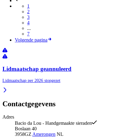
1
2
3
4
...
7
Volgende pagina
Lidmaatschap geannuleerd
Lidmaatschap per 2026 stopgezet
Contactgegevens
Adres
Bacio da Lou - Handgemaakte sieraden
Boslaan 40
3958GZ
Amerongen
NL