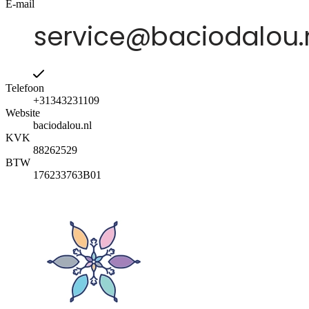
E-mail
Telefoon
+31343231109
Website
baciodalou.nl
KVK
88262529
BTW
176233763B01