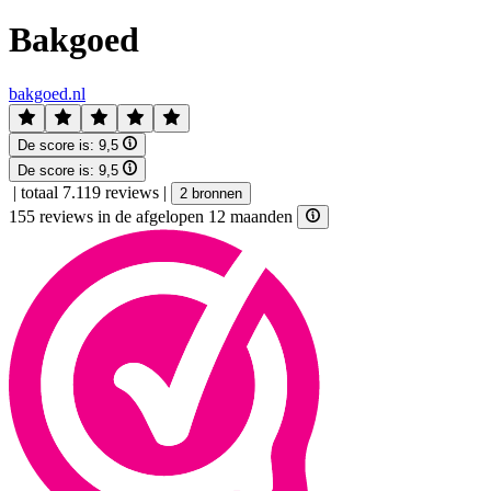
Bakgoed
bakgoed.nl
De score is:
9,5
De score is:
9,5
|
totaal 7.119 reviews
|
2 bronnen
155 reviews in de afgelopen 12 maanden