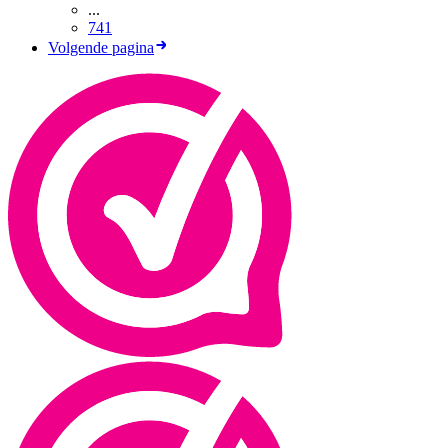
...
741
Volgende pagina