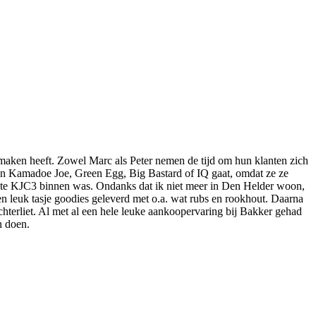
maken heeft. Zowel Marc als Peter nemen de tijd om hun klanten zich
 een Kamadoe Joe, Green Egg, Big Bastard of IQ gaat, omdat ze ze
enste KJC3 binnen was. Ondanks dat ik niet meer in Den Helder woon,
n leuk tasje goodies geleverd met o.a. wat rubs en rookhout. Daarna
hterliet. Al met al een hele leuke aankoopervaring bij Bakker gehad
n doen.