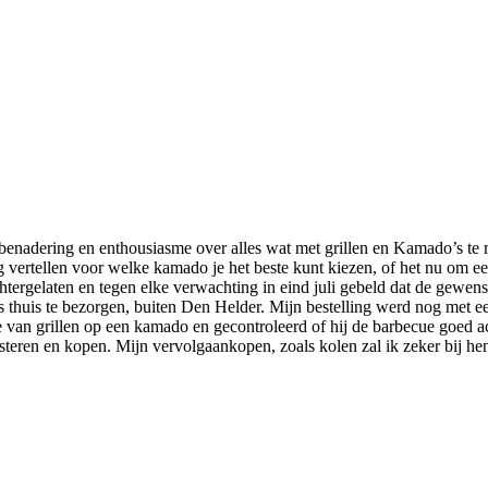
enadering en enthousiasme over alles wat met grillen en Kamado’s te 
ng vertellen voor welke kamado je het beste kunt kiezen, of het nu om
htergelaten en tegen elke verwachting in eind juli gebeld dat de gew
thuis te bezorgen, buiten Den Helder. Mijn bestelling werd nog met ee
 van grillen op een kamado en gecontroleerd of hij de barbecue goed ac
uisteren en kopen. Mijn vervolgaankopen, zoals kolen zal ik zeker bij he