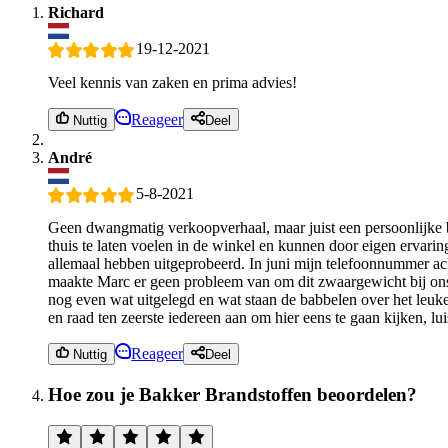
Richard
19-12-2021
Veel kennis van zaken en prima advies!
Reageer
Nuttig
Deel
André
5-8-2021
Geen dwangmatig verkoopverhaal, maar juist een persoonlijke b
thuis te laten voelen in de winkel en kunnen door eigen ervari
allemaal hebben uitgeprobeerd. In juni mijn telefoonnummer ac
maakte Marc er geen probleem van om dit zwaargewicht bij ons 
nog even wat uitgelegd en wat staan de babbelen over het leuke
en raad ten zeerste iedereen aan om hier eens te gaan kijken, l
Reageer
Nuttig
Deel
Hoe zou je Bakker Brandstoffen beoordelen?