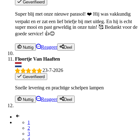
Geverifieerd
Super blij met onze nieuwe parasol! ❤️ Hij was vakkundig
verpakt en er zat een lief briefje bij met uitleg. En hij is echt
super mooi en past geweldig in onze tuin! 🥰 Bedankt voor de
goede service! 👍😊
Reageer
Nuttig
Deel
Floortje Van Haaften
23-7-2026
Geverifieerd
Snelle levering en prachtige schelpen lampen
Reageer
Nuttig
Deel
1
2
3
4