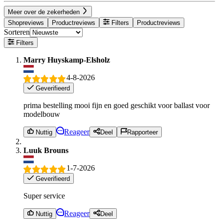
Meer over de zekerheden
Shopreviews
Productreviews
Filters
Productreviews
Sorteren
Filters
Marry Huyskamp-Elsholz
4-8-2026
Geverifieerd
prima bestelling mooi fijn en goed geschikt voor ballast voor
modelbouw
Reageer
Nuttig
Deel
Rapporteer
Luuk Brouns
1-7-2026
Geverifieerd
Super service
Reageer
Nuttig
Deel