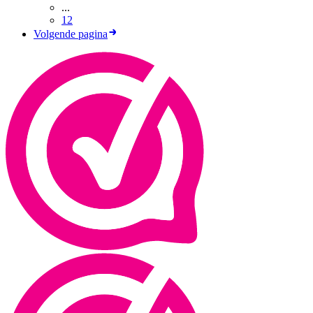
...
12
Volgende pagina