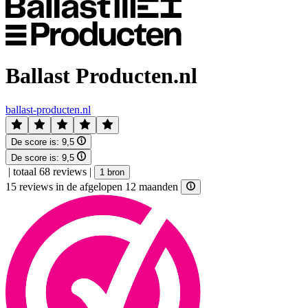
Ballast Producten.nl
ballast-producten.nl
De score is:
9,5
De score is:
9,5
|
totaal 68 reviews
|
1 bron
15 reviews in de afgelopen 12 maanden