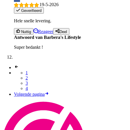
19-5-2026
Geverifieerd
Hele snelle levering.
Reageer
Nuttig
Deel
Antwoord van Barbera's Lifestyle
Super bedankt !
1
2
3
4
Volgende pagina