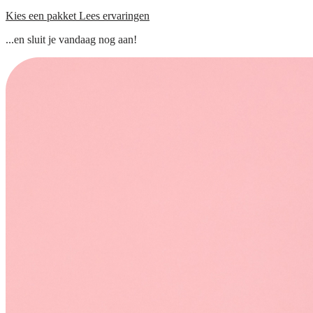
Kies een pakket
Lees ervaringen
...en sluit je vandaag nog aan!