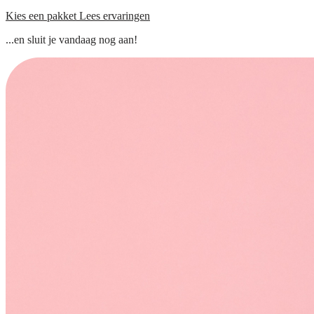
Kies een pakket
Lees ervaringen
...en sluit je vandaag nog aan!