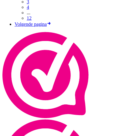
3
4
...
12
Volgende pagina