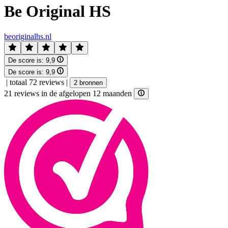
Be Original HS
beoriginalhs.nl
De score is:
9,9
De score is:
9,9
|
totaal 72 reviews
|
2 bronnen
21 reviews in de afgelopen 12 maanden