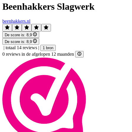
Beenhakkers Slagwerk
beenhakkers.nl
De score is:
8,9
De score is:
8,9
|
totaal 14 reviews
|
1 bron
0 reviews in de afgelopen 12 maanden