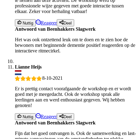
te nemen aan deze activiteit. De workshop werd op
professionele wijze gegeven met goede interactie tussen
elkaar. Zeker voor herhaling vatbaar!
Reageer
Nuttig
Deel
Antwoord van Beenhakkers Slagwerk
Het was ook ontzettend leuk om te doen en te zien hoe de
bewoners met beginnende dementie positief reageerden op de
interactieve ritmecirkel.
Lianne Heijs
8-10-2021
Er is prettig contact voorafgaande de workshop en er wordt
goed met je meegedacht. Ook de workshop sprak alle
leerlingen aan en werd enthousiast gegeven. Wij hebben
genoten!
Reageer
Nuttig
Deel
Antwoord van Beenhakkers Slagwerk
Fijn dat het goed ontvangen is. Ook de samenwerking en last-
minute aanpassingen aan de omstandigheden ter plekke