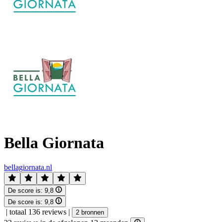
Bella Giornata
bellagiornata.nl
De score is:
9,8
De score is:
9,8
|
totaal 136 reviews
|
2 bronnen