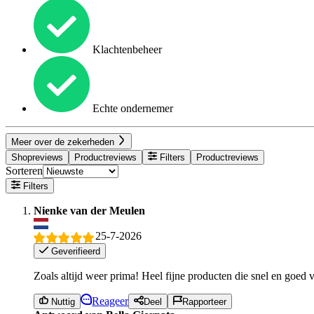
Klachtenbeheer
Echte ondernemer
Meer over de zekerheden
Shopreviews
Productreviews
Filters
Productreviews
Sorteren
Filters
Nienke van der Meulen
25-7-2026
Geverifieerd
Zoals altijd weer prima! Heel fijne producten die snel en goed
Reageer
Nuttig
Deel
Rapporteer