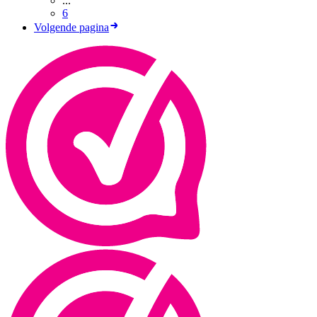
...
6
Volgende pagina