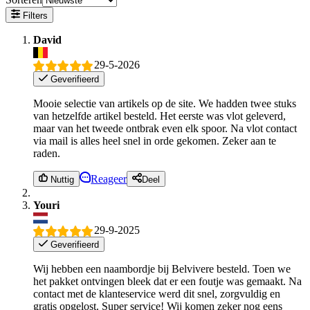
Filters
David
29-5-2026
Geverifieerd
Mooie selectie van artikels op de site. We hadden twee stuks
van hetzelfde artikel besteld. Het eerste was vlot geleverd,
maar van het tweede ontbrak even elk spoor. Na vlot contact
via mail is alles heel snel in orde gekomen. Zeker aan te
raden.
Reageer
Nuttig
Deel
Youri
29-9-2025
Geverifieerd
Wij hebben een naambordje bij Belvivere besteld. Toen we
het pakket ontvingen bleek dat er een foutje was gemaakt. Na
contact met de klanteservice werd dit snel, zorgvuldig en
gratis opgelost. Super service! Wij komen zeker nog eens