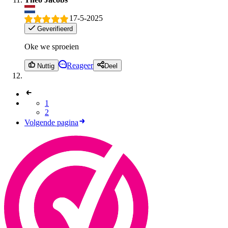
17-5-2025
Geverifieerd
Oke we sproeien
Reageer
Nuttig
Deel
1
2
Volgende pagina