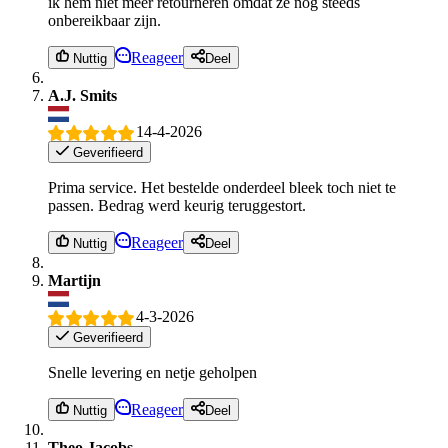
ik hem niet meer retourneren omdat ze nog steeds
onbereikbaar zijn.
Reageer
Nuttig
Deel
A.J. Smits
14-4-2026
Geverifieerd
Prima service. Het bestelde onderdeel bleek toch niet te
passen. Bedrag werd keurig teruggestort.
Reageer
Nuttig
Deel
Martijn
4-3-2026
Geverifieerd
Snelle levering en netje geholpen
Reageer
Nuttig
Deel
Theo Jacobs