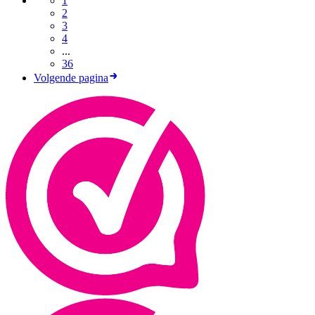
1
2
3
4
...
36
Volgende pagina