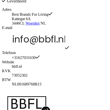
Geverifieerd
Adres
Best Brands For Living
Kattegat 6A
3446CL
Woerden
NL
E-mail
Telefoon
+31627031630
Website
bbfl.nl
KVK
73052302
BTW
NL001689768B15