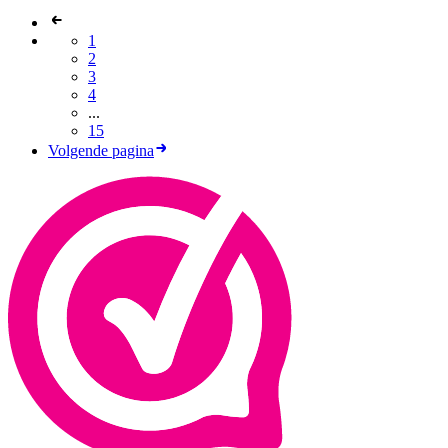
1
2
3
4
...
15
Volgende pagina