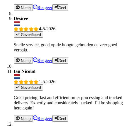
Reageer
Nuttig
Deel
Désirée
4-5-2026
Geverifieerd
Snelle service, goed op de hoogte gehouden en zeer goed
verpakt.
Reageer
Nuttig
Deel
Ian Nicoud
1-5-2026
Geverifieerd
Great pricing, fast and efficient order processing and tracked
delivery. Expertly and considerately packed. I’ll be shopping
here again!
Reageer
Nuttig
Deel