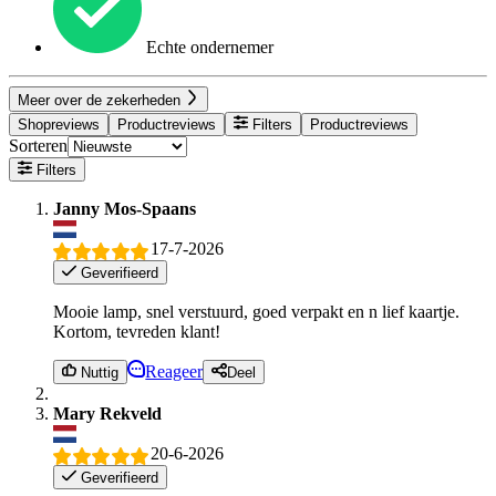
Echte ondernemer
Meer over de zekerheden
Shopreviews
Productreviews
Filters
Productreviews
Sorteren
Filters
Janny Mos-Spaans
17-7-2026
Geverifieerd
Mooie lamp, snel verstuurd, goed verpakt en n lief kaartje.
Kortom, tevreden klant!
Reageer
Nuttig
Deel
Mary Rekveld
20-6-2026
Geverifieerd