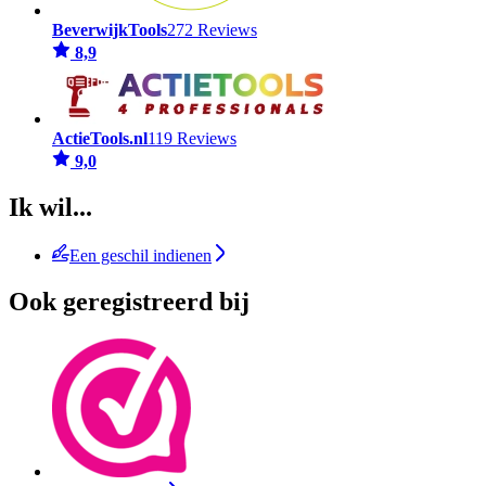
BeverwijkTools
272 Reviews
8,9
ActieTools.nl
119 Reviews
9,0
Ik wil...
Een geschil indienen
Ook geregistreerd bij