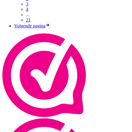
3
4
...
21
Volgende pagina