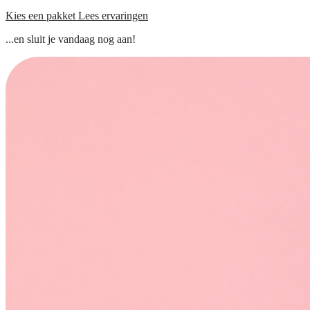
Kies een pakket
Lees ervaringen
...en sluit je vandaag nog aan!