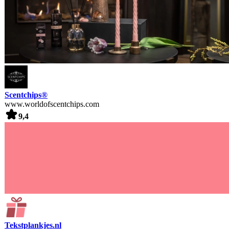
Scentchips®
www.worldofscentchips.com
9,4
Tekstplankjes.nl