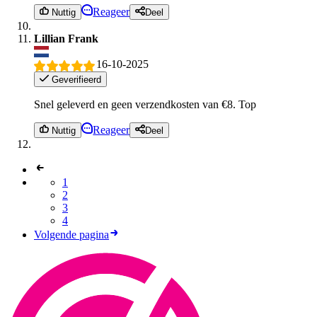
Reageer
Nuttig
Deel
Lillian Frank
16-10-2025
Geverifieerd
Snel geleverd en geen verzendkosten van €8. Top
Reageer
Nuttig
Deel
1
2
3
4
Volgende pagina