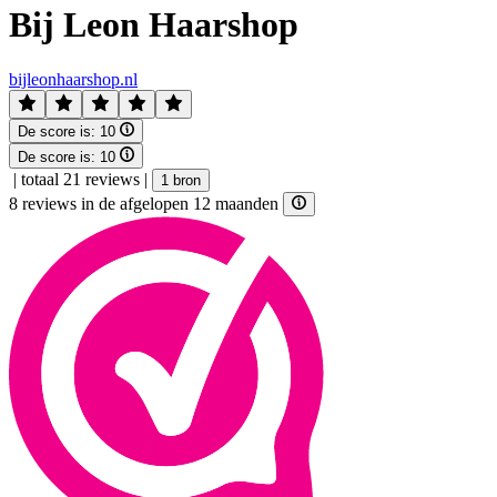
Bij Leon Haarshop
bijleonhaarshop.nl
De score is:
10
De score is:
10
|
totaal 21 reviews
|
1 bron
8 reviews in de afgelopen 12 maanden