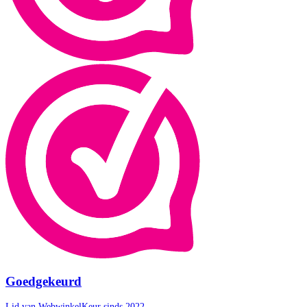
Goedgekeurd
Lid van WebwinkelKeur sinds 2022