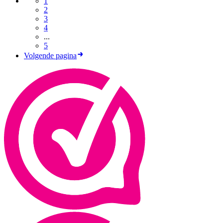
1
2
3
4
...
5
Volgende pagina