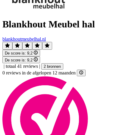
Blankhout Meubel hal
blankhoutmeubelhal.nl
De score is:
9,2
De score is:
9,2
|
totaal 41 reviews
|
2 bronnen
0 reviews in de afgelopen 12 maanden