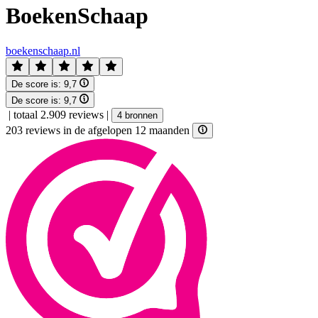
BoekenSchaap
boekenschaap.nl
De score is:
9,7
De score is:
9,7
|
totaal 2.909 reviews
|
4 bronnen
203 reviews in de afgelopen 12 maanden