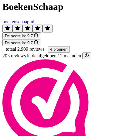
BoekenSchaap
boekenschaap.nl
De score is:
9,7
De score is:
9,7
|
totaal 2.909 reviews
|
4 bronnen
203 reviews in de afgelopen 12 maanden