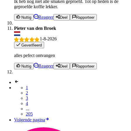
Ik heb nog niet alle smaken geproefd. Tot op heden is de
geproefde koffie lekker.
Reageer
Nuttig
Deel
Rapporteer
Pieter van den Broek
1-8-2026
Geverifieerd
alles pefect ontvangen
Reageer
Nuttig
Deel
Rapporteer
1
2
3
4
...
205
Volgende pagina