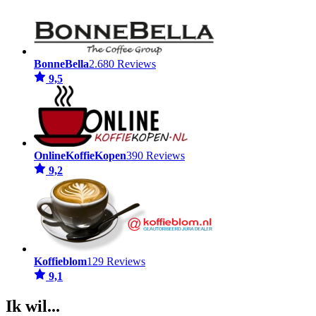
BonneBella
2.680 Reviews
9,5
OnlineKoffieKopen
390 Reviews
9,2
Koffieblom
129 Reviews
9,1
Ik wil...