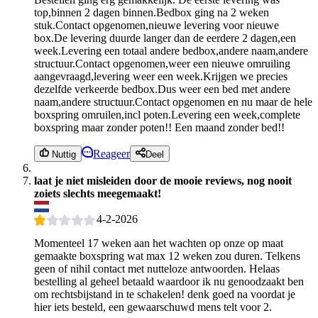
top,binnen 2 dagen binnen.Bedbox ging na 2 weken
stuk.Contact opgenomen,nieuwe levering voor nieuwe
box.De levering duurde langer dan de eerdere 2 dagen,een
week.Levering een totaal andere bedbox,andere naam,andere
structuur.Contact opgenomen,weer een nieuwe omruiling
aangevraagd,levering weer een week.Krijgen we precies
dezelfde verkeerde bedbox.Dus weer een bed met andere
naam,andere structuur.Contact opgenomen en nu maar de hele
boxspring omruilen,incl poten.Levering een week,complete
boxspring maar zonder poten!! Een maand zonder bed!!
Reageer
Nuttig
Deel
laat je niet misleiden door de mooie reviews, nog nooit
zoiets slechts meegemaakt!
4-2-2026
Momenteel 17 weken aan het wachten op onze op maat
gemaakte boxspring wat max 12 weken zou duren. Telkens
geen of nihil contact met nutteloze antwoorden. Helaas
bestelling al geheel betaald waardoor ik nu genoodzaakt ben
om rechtsbijstand in te schakelen! denk goed na voordat je
hier iets besteld, een gewaarschuwd mens telt voor 2.