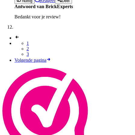
Reageer
Nuttig
Deel
Antwoord van BrickExperts
Bedankt voor je review!
1
2
3
Volgende pagina