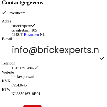
Contactgegevens
Geverifieerd
Adres
BrickExperts
Graafsebaan 105
5248JT
Rosmalen
NL
E-mail
Telefoon
+31612514847
Website
brickexperts.nl
KVK
89543645
BTW
NL865016318B01