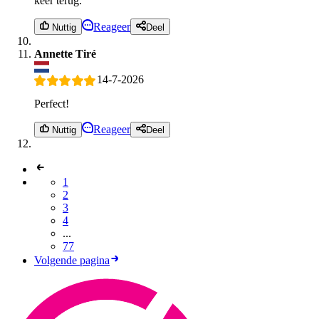
keer terug.
Reageer
Nuttig
Deel
Annette Tiré
14-7-2026
Perfect!
Reageer
Nuttig
Deel
1
2
3
4
...
77
Volgende pagina