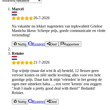
Sorteren
Marcel
26-7-2026
Na vakantie nu lekker nagenieten van topkwaliteit Griekse
Masticha likeur. Scherpe prijs, goede communicatie en vlotte
verzending!
Reageer
Nuttig
Deel
Rapporteer
Reinier
21-7-2026
Top wijntje (maar dat wist ik al) besteld, 12 flessen geen
vervoer kosten en zéér snelle levering; alles voor een hele
gunstige prijs. Daar kan ik mijn 'vrienden' in het geniep de
ogen mee uitsteken haha...., een verre 'kennis' zou zeggen:
"Jeah I made a pretty good deal with them!" Bedankt!
Reinier.
Reageer
Nuttig
Deel