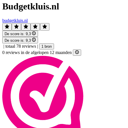
Budgetkluis.nl
budgetkluis.nl
De score is:
9,3
De score is:
9,3
|
totaal 78 reviews
|
1 bron
0 reviews in de afgelopen 12 maanden