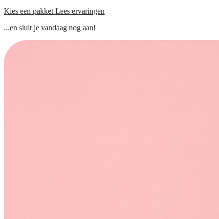
Kies een pakket
Lees ervaringen
...en sluit je vandaag nog aan!