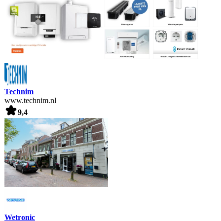
Technim
www.technim.nl
9,4
Wetronic